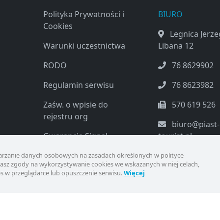
Polityka Prywatności i
BIURO
Cookies
Legnica Jerz
Warunki uczestnictwa
Libana 12
RODO
76 8629902
Regulamin serwisu
76 8623982
Zaśw. o wpisie do
570 619 526
rejestru org
biuro@piast-
Gwarancja Signal
tourist.pl
Iduna 2025/26
rzanie danych osobowych na zasadach określonych w polityce
ażasz zgody na wykorzystywanie cookies we wskazanych w niej celach,
Ubezpieczenie od
s w przeglądarce lub opuszczenie serwisu.
Więcej
kosztów Rezygnacji TU
EUROPA
Warunki uczestnictwa