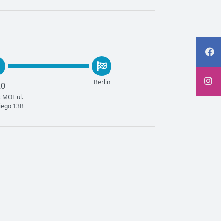
Berlin
20
 MOL ul.
iego 13B