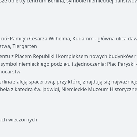
ze obiekty centrum Berlina, symbole niemieckiej państwowoś
ściół Pamięci Cesarza Wilhelma, Kudamm - główna ulica da
twa, Tiergarten
amentu z Placem Republiki i kompleksem nowych budynków
ymbol niemieckiego podziału i zjednoczenia; Plac Paryski -
 mocarstw
rlina z aleją spacerową, przy której znajdują się najważniej
ela z katedrą św. Jadwigi, Niemieckie Muzeum Historyczne,
ch wieczornych.