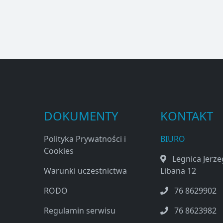
DOKUMENTY
KONTAKT
Polityka Prywatności i
BIURO
Cookies
Legnica Jerz
Warunki uczestnictwa
Libana 12
RODO
76 8629902
Regulamin serwisu
76 8623982