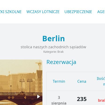
ZKI SZKOLNE
WCZASY LOTNICZE
UBEZPIECZENIE
AGE
Berlin
stolica naszych zachodnich sąsiadów
Kategorie: Brak
Rezerwacja
Iloś
Termin
Cena
m
3
235
bra
sierpnia