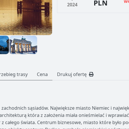
PLN
w
2024
rzebieg trasy
Cena
Drukuj ofertę
 zachodnich sąsiadów. Największe miasto Niemiec i najwięk
rchitekturą która z założenia miała onieśmielać i wprawia
ur z całego świata. Centrum biznesowe, miasto które było pod