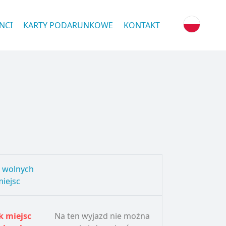
NCI
KARTY PODARUNKOWE
KONTAKT
ć wolnych
iejsc
k miejsc
Na ten wyjazd nie można