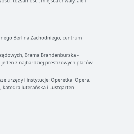
ci, tożsamości, miejsca chwały, ale i
wnego Berlina Zachodniego, centrum
 rządowych, Brama Brandenburska -
 jeden z najbardziej prestiżowych placów
sze urzędy i instytucje: Operetka, Opera,
 katedra luterańska i Lustgarten