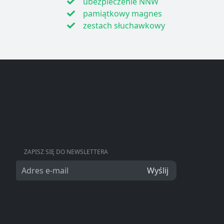
ubezpieczenie NNW
pamiątkowy magnes
zestach słuchawkowy
ZAPISZ SIĘ DO NEWSLETTERA
Wyślij