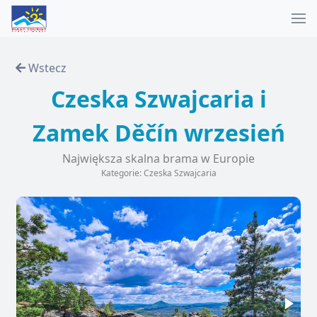
Wstecz
Czeska Szwajcaria i
Zamek Děčín wrzesień
Największa skalna brama w Europie
Kategorie: Czeska Szwajcaria