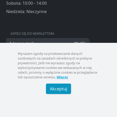
Sobota: 10:00 - 14:00
Niedziela: Nieczynne
ZAPISZ SIĘ DO NEWSLETTERA
Wyślij
Wyrażam zgodę na przetwarzanie danych
osobowych na zasadach określonych w polityce
prywatności, Jeśli nie wyrażasz zgody na
wykorzystywanie cookies we wskazanych w niej
celach, prosimy o wyłącznie cookies w przeglądarce
lub opuszczenie serwisu.
Więcej
Akceptuj