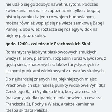
nie udało się go zdobyć nawet husytom. Podczas
zwiedzania można się zapoznać nie tylko z bogatą
historią zamku i z jego rozwojem budowlanym,
można również wspiąć się na wieże zamkową Babę i
Pannę. Z obu wież roztacza się rozległy widok na
piękny pejzaż okolicy.
godz. 12:00 - zwiedzanie Prachovskich Skał
Romantyczny labirynt piaskowcowych smukłych
wieży i filarów, platform, rozpadlin i oraz wąwozów, z
gęstą siecią znaczonych szlaków turystycznych i z
licznymi punktami widokowymi z utworów skalnych.
Do najbardziej znanych i najpiękniejszych miejsc
Prachowskich skał należą punkty widokowe Vyhlídka
Czeskiego Raju i Vyhlídka Míru, korytarz cesarski
(nazwany tak dla upamiętnienia odwiedzin cesarza
Franciszka I.), Pochyła Wieża, a także kamienna
rzeźba skrzata Pelíška.