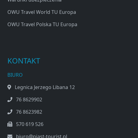
OWU Travel World TU Europa
OWU Travel Polska TU Europa
KONTAKT
BIURO
Legnica Jerzego Libana 12
76 8629902
76 8623982
570 619 526
biuro@piast-tourist.pl