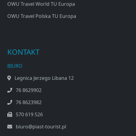
OWU Travel World TU Europa
OWU Travel Polska TU Europa
KONTAKT
BIURO
Legnica Jerzego Libana 12
76 8629902
76 8623982
570 619 526
biuro@piast-tourist.pl