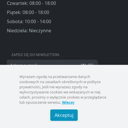
Czwartek: 08:00 - 18:00
Piątek: 08:00 - 18:00
Sobota: 10:00 - 14:00
Niedziela: Nieczynne
ZAPISZ SIĘ DO NEWSLETTERA
Wyślij
Wyrażam zgodę na przetwarzanie danych
osobowych na zasadach określonych w polityce
prywatności, Jeśli nie wyrażasz zgody na
wykorzystywanie cookies we wskazanych w niej
celach, prosimy o wyłącznie cookies w przeglądarce
lub opuszczenie serwisu.
Więcej
Akceptuj