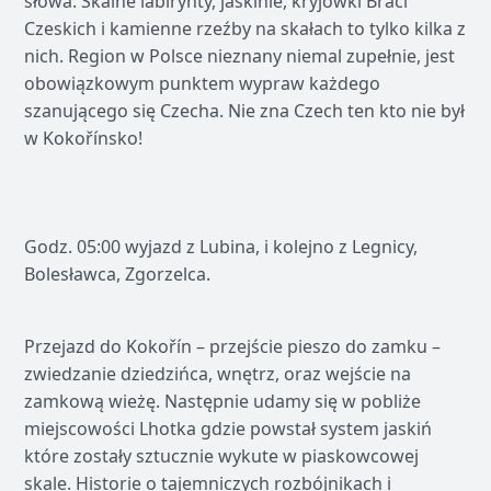
słowa. Skalne labirynty, jaskinie, kryjówki Braci
Czeskich i kamienne rzeźby na skałach to tylko kilka z
nich. Region w Polsce nieznany niemal zupełnie, jest
obowiązkowym punktem wypraw każdego
szanującego się Czecha. Nie zna Czech ten kto nie był
w Kokořínsko!
Godz. 05:00 wyjazd z Lubina, i kolejno z Legnicy,
Bolesławca, Zgorzelca.
Przejazd do Kokořín – przejście pieszo do zamku –
zwiedzanie dziedzińca, wnętrz, oraz wejście na
zamkową wieżę. Następnie udamy się w pobliże
miejscowości Lhotka gdzie powstał system jaskiń
które zostały sztucznie wykute w piaskowcowej
skale. Historie o tajemniczych rozbójnikach i