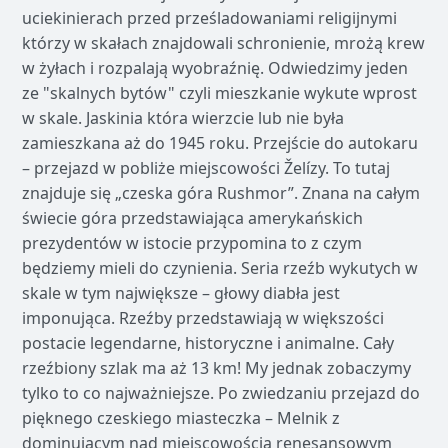
uciekinierach przed prześladowaniami religijnymi
którzy w skałach znajdowali schronienie, mrożą krew
w żyłach i rozpalają wyobraźnię. Odwiedzimy jeden
ze "skalnych bytów" czyli mieszkanie wykute wprost
w skale. Jaskinia która wierzcie lub nie była
zamieszkana aż do 1945 roku. Przejście do autokaru
– przejazd w pobliże miejscowości Želízy. To tutaj
znajduje się „czeska góra Rushmor”. Znana na całym
świecie góra przedstawiająca amerykańskich
prezydentów w istocie przypomina to z czym
będziemy mieli do czynienia. Seria rzeźb wykutych w
skale w tym największe – głowy diabła jest
imponująca. Rzeźby przedstawiają w większości
postacie legendarne, historyczne i animalne. Cały
rzeźbiony szlak ma aż 13 km! My jednak zobaczymy
tylko to co najważniejsze. Po zwiedzaniu przejazd do
pięknego czeskiego miasteczka – Melnik z
dominującym nad miejscowością renesansowym