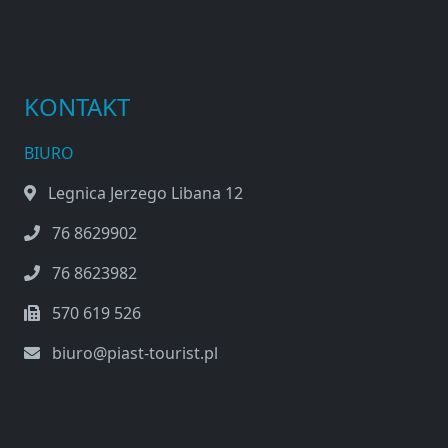
KONTAKT
BIURO
Legnica Jerzego Libana 12
76 8629902
76 8623982
570 619 526
biuro@piast-tourist.pl