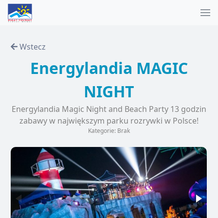
Wstecz
Energylandia MAGIC
NIGHT
Energylandia Magic Night and Beach Party 13 godzin
zabawy w największym parku rozrywki w Polsce!
Kategorie: Brak