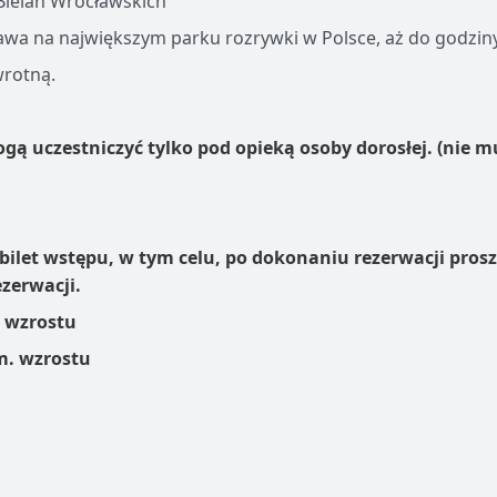
i Bielan Wrocławskich
bawa na największym parku rozrywki w Polsce, aż do godzin
wrotną.
ą uczestniczyć tylko pod opieką osoby dorosłej. (nie mu
 bilet wstępu, w tym celu, po dokonaniu rezerwacji pro
ezerwacji.
. wzrostu
cm. wzrostu