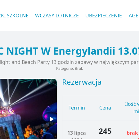
ZKI SZKOLNE
WCZASY LOTNICZE
UBEZPIECZENIE
AGE
 NIGHT W Energylandii 13.0
ight and Beach Party 13 godzin zabawy w największym par
Kategorie: Brak
Rezerwacja
Ilość
Termin
Cena
mi
245
13 lipca
brak