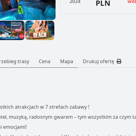
2024
PLN
wo
rzebieg trasy
Cena
Mapa
Drukuj ofertę
tkich atrakcjach w 7 strefach zabawy !
ateł, muzyką, radosnym gwarem – tym wszystkim za czym t
mi emocjami!