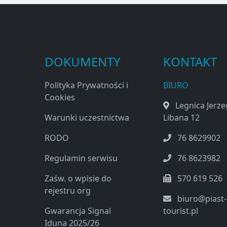
DOKUMENTY
KONTAKT
Polityka Prywatności i
BIURO
Cookies
Legnica Jerz
Warunki uczestnictwa
Libana 12
RODO
76 8629902
Regulamin serwisu
76 8623982
Zaśw. o wpisie do
570 619 526
rejestru org
biuro@piast-
Gwarancja Signal
tourist.pl
Iduna 2025/26