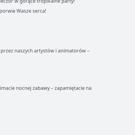
ieczór w gorące tropikalne party!
 porwie Wasze serca!
 przez naszych artystów i animatorów –
limacie nocnej zabawy – zapamiętacie na