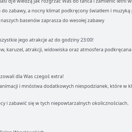
si dj’e wiedzą jak rozgrzać Was do tańca i zamienić letni w
em do zabawy, a nocny klimat podkręcony światłem i muzyką
naszych basenów zaprasza do wesołej zabawy
szystkie jego atrakcje aż do godziny 23:00!
ów, karuzel, atrakcji, widowiska oraz atmosfera podkręcana
zowali dla Was czegoś extra!
 animacji i mnóstwa dodatkowych niespodzianek, które w k
y i zabawić się w tych niepowtarzalnych okolicznościach.