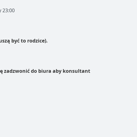
y 23:00
szą być to rodzice).
szę zadzwonić do biura aby konsultant