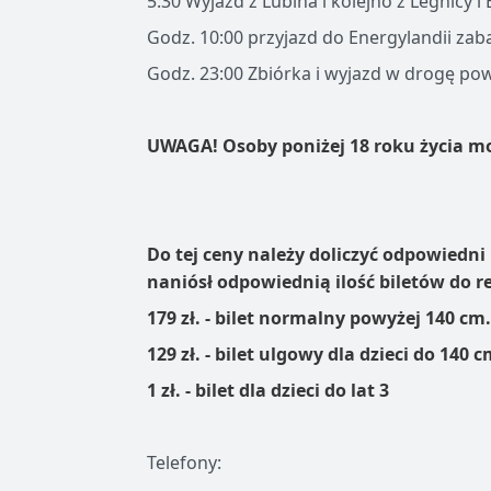
5:30 Wyjazd z Lubina i kolejno z Legnicy 
Godz. 10:00 przyjazd do Energylandii za
Godz. 23:00 Zbiórka i wyjazd w drogę po
UWAGA! Osoby poniżej 18 roku życia mog
Do tej ceny należy doliczyć odpowiedni
naniósł odpowiednią ilość biletów do r
179 zł. - bilet normalny powyżej 140 cm
129 zł. - bilet ulgowy dla dzieci do 140 
1 zł. - bilet dla dzieci do lat 3
Telefony: