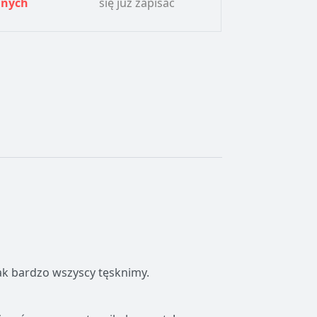
lnych
się już zapisać
ak bardzo wszyscy tęsknimy.