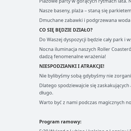
Plażowe party w gorących rytmach lata. Na
Nasze baseny, plaża – staną się parkiet
Dmuchane zabawki i podgrzewana woda 
CO SIĘ BĘDZIE DZIAŁO?
Do Waszej dyspozycji będzie cały park i w
Nocna iluminacja naszych Roller Coaster
dadzą fenomenalne wrażenia!
NIESPODZIANKI I ATRAKCJE!
Nie bylibyśmy sobą gdybyśmy nie zorgani
Dlatego spodziewajcie się zaskakujących
długo.
Warto być z nami podczas magicznych noc
Program ramowy: