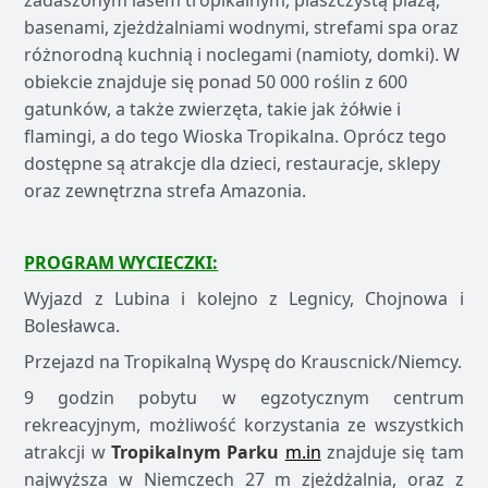
zadaszonym lasem tropikalnym, piaszczystą plażą,
basenami, zjeżdżalniami wodnymi, strefami spa oraz
różnorodną kuchnią i noclegami (namioty, domki). W
obiekcie znajduje się ponad 50 000 roślin z 600
gatunków, a także zwierzęta, takie jak żółwie i
flamingi, a do tego Wioska Tropikalna. Oprócz tego
dostępne są atrakcje dla dzieci, restauracje, sklepy
oraz zewnętrzna strefa Amazonia.
PROGRAM WYCIECZKI:
Wyjazd z Lubina i kolejno z Legnicy, Chojnowa i
Bolesławca.
Przejazd na Tropikalną Wyspę do Krauscnick/Niemcy.
9 godzin pobytu w egzotycznym centrum
rekreacyjnym, możliwość korzystania ze wszystkich
atrakcji w
Tropikalnym Parku
m.in
znajduje się tam
najwyższa w Niemczech 27 m zjeżdżalnia, oraz z