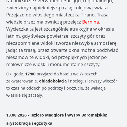
Na pokładzie Czerwonego Pociągu, regionalnego,
zwiedzimy najpiękniejszą trasę kolejową świata.
Przejazd do włoskiego miasteczka Tirano. Trasa
wiedzie przez malowniczą przełęcz
Bernina
.
Wycieczka ta jest szczególnie atrakcyjna w okresie
letnim, gdy świeże powietrze, szczyty gór oraz
niezapomniane widoki tworzą niezwykłą atmosferę.
Jadąc tą trasą, przez otwarte okna można podziwiać
niesamowite widoki, od przepięknych jezior po
malownicze wioski i monumentalne szczyty.
Ok. godz.
17:00
przyjazd do hotelu we Włoszech,
zakwaterowanie,
obiadokolacja
i nocleg. Pierwszy wieczór
to czas na oddech po podróży i poczucie, że wakacje
właśnie się zaczęły.
13.08.2026 - Jezioro Maggiore i Wyspy Boromejskie:
arystokracja i egzotyka