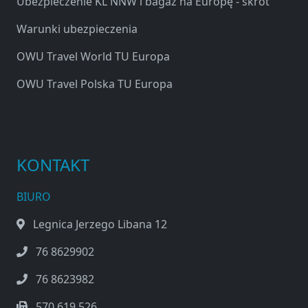
Ubezpieczenie KL NNW i bagaż na Europę - skrót
Warunki ubezpieczenia
OWU Travel World TU Europa
OWU Travel Polska TU Europa
KONTAKT
BIURO
Legnica Jerzego Libana 12
76 8629902
76 8623982
570 619 526