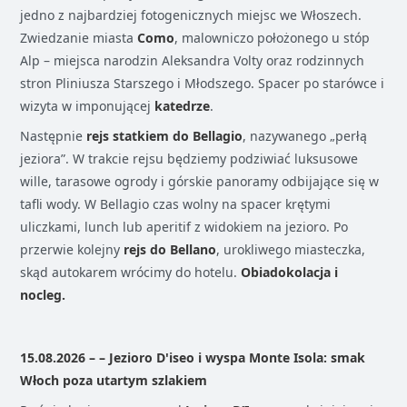
jedno z najbardziej fotogenicznych miejsc we Włoszech.
Zwiedzanie miasta
Como
, malowniczo położonego u stóp
Alp – miejsca narodzin Aleksandra Volty oraz rodzinnych
stron Pliniusza Starszego i Młodszego. Spacer po starówce i
wizyta w imponującej
katedrze
.
Następnie
rejs statkiem do Bellagio
, nazywanego „perłą
jeziora”. W trakcie rejsu będziemy podziwiać luksusowe
wille, tarasowe ogrody i górskie panoramy odbijające się w
tafli wody. W Bellagio czas wolny na spacer krętymi
uliczkami, lunch lub aperitif z widokiem na jezioro. Po
przerwie kolejny
rejs do Bellano
, urokliwego miasteczka,
skąd autokarem wrócimy do hotelu.
Obiadokolacja i
nocleg.
15.08.2026 – – Jezioro D'iseo i wyspa Monte Isola: smak
Włoch poza utartym szlakiem