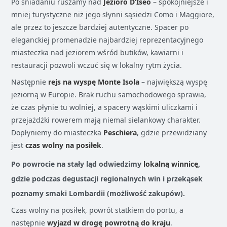
Po śniadaniu ruszamy nad
Jezioro D’Iseo
– spokojniejsze i
mniej turystyczne niż jego słynni sąsiedzi Como i Maggiore,
ale przez to jeszcze bardziej autentyczne. Spacer po
eleganckiej promenadzie najbardziej reprezentacyjnego
miasteczka nad jeziorem wśród butików, kawiarni i
restauracji pozwoli wczuć się w lokalny rytm życia.
Następnie
rejs na wyspę Monte Isola
– największą wyspę
jeziorną w Europie. Brak ruchu samochodowego sprawia,
że czas płynie tu wolniej, a spacery wąskimi uliczkami i
przejażdżki rowerem mają niemal sielankowy charakter.
Dopłyniemy do miasteczka
Peschiera
, gdzie przewidziany
jest
czas wolny na posiłek
.
Po powrocie na stały ląd odwiedzimy
lokalną winnicę
,
gdzie podczas degustacji regionalnych win i przekąsek
poznamy smaki Lombardii (możliwość zakupów).
Czas wolny na posiłek, powrót statkiem do portu, a
następnie
wyjazd w drogę powrotną do kraju
.