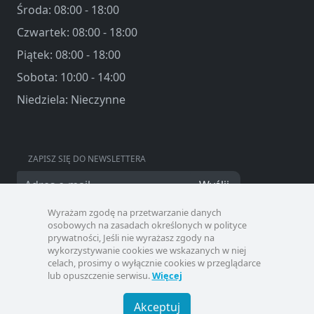
Środa: 08:00 - 18:00
Czwartek: 08:00 - 18:00
Piątek: 08:00 - 18:00
Sobota: 10:00 - 14:00
Niedziela: Nieczynne
ZAPISZ SIĘ DO NEWSLETTERA
Wyślij
Wyrażam zgodę na przetwarzanie danych
osobowych na zasadach określonych w polityce
prywatności, Jeśli nie wyrażasz zgody na
wykorzystywanie cookies we wskazanych w niej
celach, prosimy o wyłącznie cookies w przeglądarce
lub opuszczenie serwisu.
Więcej
Akceptuj