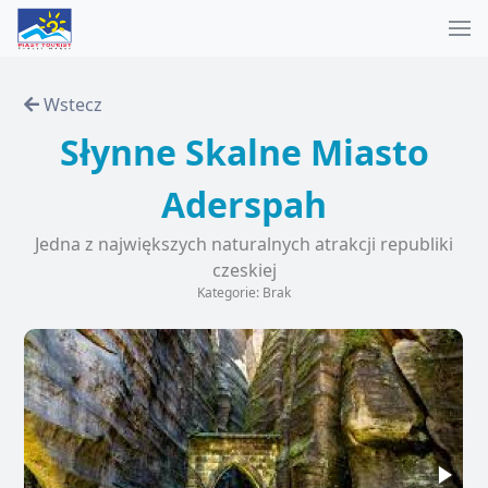
Wstecz
Słynne Skalne Miasto
Aderspah
Jedna z największych naturalnych atrakcji republiki
czeskiej
Kategorie: Brak