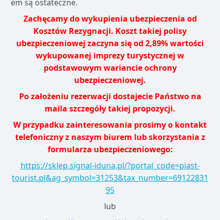
em są ostateczne.
Zachęcamy do wykupienia ubezpieczenia od
Kosztów Rezygnacji. Koszt takiej polisy
ubezpieczeniowej zaczyna się od 2,89% wartości
wykupowanej imprezy turystycznej w
podstawowym wariancie ochrony
ubezpieczeniowej.
Po założeniu rezerwacji dostajecie Państwo na
maila szczegóły takiej propozycji.
W przypadku zainteresowania prosimy o kontakt
telefoniczny z naszym biurem lub skorzystania z
formularza ubezpieczeniowego:
https://sklep.signal-iduna.pl/?portal_code=piast-
tourist.pl&ag_symbol=31253&tax_number=69122831
95
lub