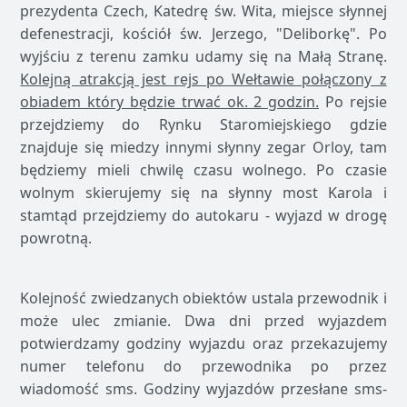
prezydenta Czech, Katedrę św. Wita, miejsce słynnej
defenestracji, kościół św. Jerzego, "Deliborkę". Po
wyjściu z terenu zamku udamy się na Małą Stranę.
Kolejną atrakcją jest rejs po Wełtawie połączony z
obiadem który będzie trwać ok. 2 godzin.
Po rejsie
przejdziemy do Rynku Staromiejskiego gdzie
znajduje się miedzy innymi słynny zegar Orloy, tam
będziemy mieli chwilę czasu wolnego. Po czasie
wolnym skierujemy się na słynny most Karola i
stamtąd przejdziemy do autokaru - wyjazd w drogę
powrotną.
Kolejność zwiedzanych obiektów ustala przewodnik i
może ulec zmianie. Dwa dni przed wyjazdem
potwierdzamy godziny wyjazdu oraz przekazujemy
numer telefonu do przewodnika po przez
wiadomość sms. Godziny wyjazdów przesłane sms-