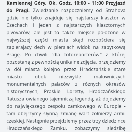
Kamiennej Góry. Ok. Godz. 10:00 - 11:00 Przyjazd
do Pragi.
Zwiedzanie rozpoczniemy od Strahova
gdzie nie tylko znajduje się najstarszy klasztor w
Czechach i jeden z najstarszych klasztornych
pivovarów, ale jest to także miejsce położone w
najwyższej części miasta skąd rozpościera się
zapierający dech w piersiach widok na zabytkową
Pragę. Po chwili "dla fotoreporterów" z której
pozostaną z pewnością unikalne zdjęcia, przejdziemy
w dół miasta kolejno przez Hradczańskie stare
miasto obok niezwykle malowniczych
monumentalnych pałaców z różnych okresów
historycznych, Praskiej Loretty, Hradczańskiego
Ratusza owianego tajemniczą legendą, aż dojdziemy
do największego zespołu zamkowego w Europie -
tam obejrzymy słynną zmianę wart żołnierzy armii
czeskiej. Następnie przejdziemy przez trzy dziedzińce
Hradczańskiego Zamku, zobaczymy siedzibę