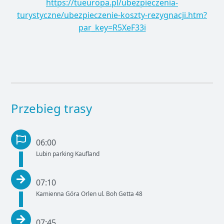
https://tueuropa.pl/ubezpieczenia-
turystyczne/ubezpieczenie-koszty-rezygnacji.htm?
par_key=R5XeF33i
Przebieg trasy
06:00
Lubin parking Kaufland
07:10
Kamienna Góra Orlen ul. Boh Getta 48
07:45