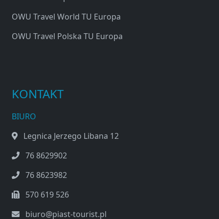
OWU Travel World TU Europa
OWU Travel Polska TU Europa
KONTAKT
BIURO
Legnica Jerzego Libana 12
76 8629902
76 8623982
570 619 526
biuro@piast-tourist.pl