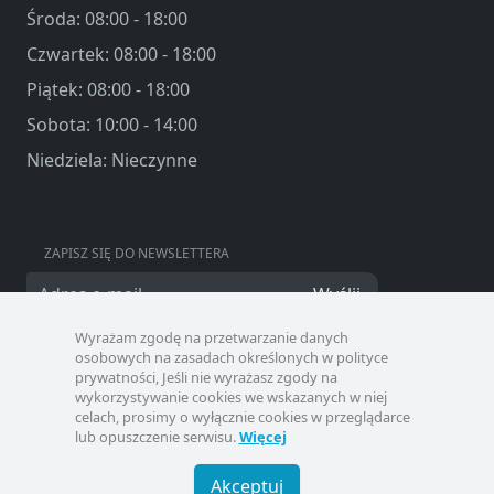
Środa: 08:00 - 18:00
Czwartek: 08:00 - 18:00
Piątek: 08:00 - 18:00
Sobota: 10:00 - 14:00
Niedziela: Nieczynne
ZAPISZ SIĘ DO NEWSLETTERA
Wyślij
Wyrażam zgodę na przetwarzanie danych
osobowych na zasadach określonych w polityce
prywatności, Jeśli nie wyrażasz zgody na
wykorzystywanie cookies we wskazanych w niej
celach, prosimy o wyłącznie cookies w przeglądarce
lub opuszczenie serwisu.
Więcej
Akceptuj