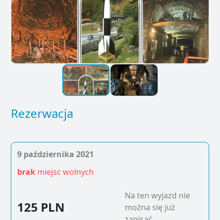
Rezerwacja
9 października 2021
brak
miejsc wolnych
Na ten wyjazd nie
125 PLN
można się już
zapisać