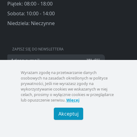
Piątek: 08:00 - 18:00
Sobota: 10:00 - 14:00
Niedziela: Nieczynne
ZAPISZ SIĘ DO NEWSLETTERA
Wyślij
Wyrażam zgodę na przetwarzanie danych
osobowych na zasadach określonych w polityce
prywatności, Jeśli nie wyrażasz zgody na
wykorzystywanie cookies we wskazanych w niej
celach, prosimy o wyłącznie cookies w przeglądarce
lub opuszczenie serwisu.
Więcej
Akceptuj