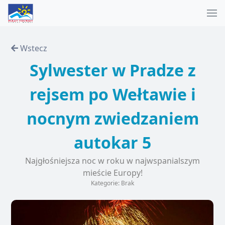
Wstecz
Sylwester w Pradze z
rejsem po Wełtawie i
nocnym zwiedzaniem
autokar 5
Najgłośniejsza noc w roku w najwspanialszym
mieście Europy!
Kategorie: Brak