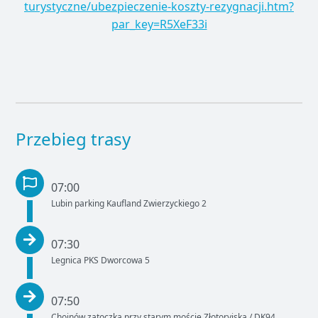
turystyczne/ubezpieczenie-koszty-rezygnacji.htm?
par_key=R5XeF33i
Przebieg trasy
07:00
Lubin parking Kaufland Zwierzyckiego 2
07:30
Legnica PKS Dworcowa 5
07:50
Chojnów zatoczka przy starym moście Złotoryjska / DK94