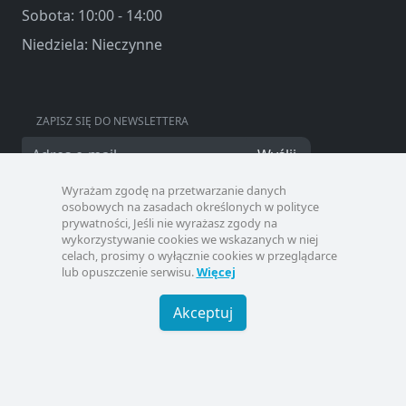
Sobota: 10:00 - 14:00
Niedziela: Nieczynne
ZAPISZ SIĘ DO NEWSLETTERA
Wyślij
Wyrażam zgodę na przetwarzanie danych
osobowych na zasadach określonych w polityce
prywatności, Jeśli nie wyrażasz zgody na
wykorzystywanie cookies we wskazanych w niej
celach, prosimy o wyłącznie cookies w przeglądarce
lub opuszczenie serwisu.
Więcej
Akceptuj