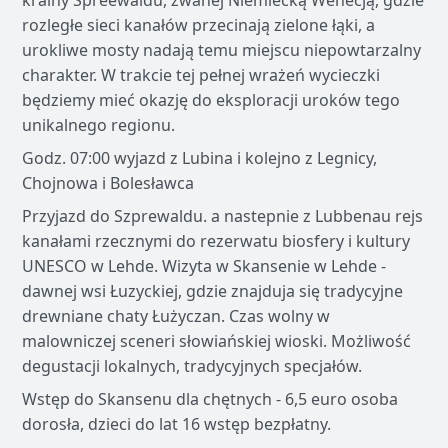
krainy Spreewaldu, zwanej Niemiecką Wenecją, gdzie
rozległe sieci kanałów przecinają zielone łąki, a
urokliwe mosty nadają temu miejscu niepowtarzalny
charakter. W trakcie tej pełnej wrażeń wycieczki
będziemy mieć okazję do eksploracji uroków tego
unikalnego regionu.
Godz. 07:00 wyjazd z Lubina i kolejno z Legnicy,
Chojnowa i Bolesławca
Przyjazd do Szprewaldu. a nastepnie z Lubbenau rejs
kanałami rzecznymi do rezerwatu biosfery i kultury
UNESCO w Lehde. Wizyta w Skansenie w Lehde -
dawnej wsi Łuzyckiej, gdzie znajduja się tradycyjne
drewniane chaty Łużyczan. Czas wolny w
malowniczej sceneri słowiańskiej wioski. Możliwość
degustacji lokalnych, tradycyjnych specjałów.
Wstęp do Skansenu dla chętnych - 6,5 euro osoba
dorosła, dzieci do lat 16 wstęp bezpłatny.