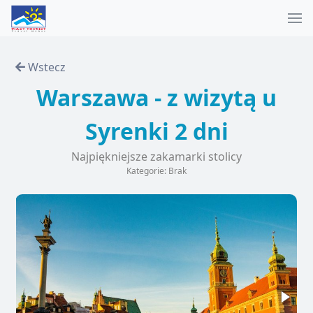
Wstecz
Warszawa - z wizytą u
Syrenki 2 dni
Najpiękniejsze zakamarki stolicy
Kategorie: Brak