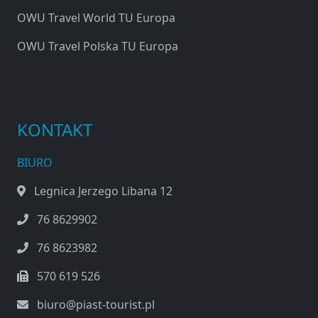
OWU Travel World TU Europa
OWU Travel Polska TU Europa
KONTAKT
BIURO
Legnica Jerzego Libana 12
76 8629902
76 8623982
570 619 526
biuro@piast-tourist.pl