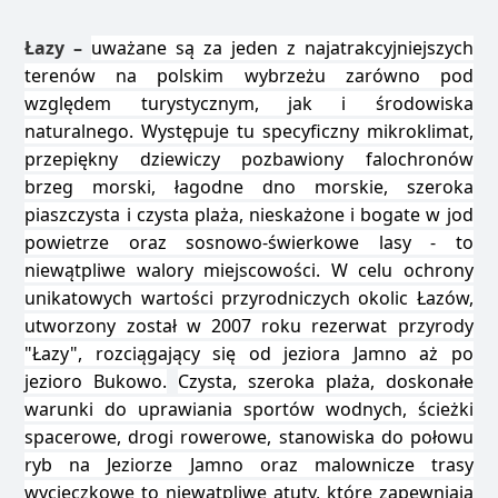
Łazy –
uważane są za jeden z najatrakcyjniejszych
terenów na polskim wybrzeżu zarówno pod
względem turystycznym, jak i środowiska
naturalnego. Występuje tu specyficzny mikroklimat,
przepiękny dziewiczy pozbawiony falochronów
brzeg morski, łagodne dno morskie, szeroka
piaszczysta i czysta plaża, nieskażone i bogate w jod
powietrze oraz sosnowo-świerkowe lasy - to
niewątpliwe walory miejscowości. W celu ochrony
unikatowych wartości przyrodniczych okolic Łazów,
utworzony został w 2007 roku rezerwat przyrody
"Łazy", rozciągający się od jeziora Jamno aż po
jezioro Bukowo.
Czysta, szeroka plaża, doskonałe
warunki do uprawiania sportów wodnych, ścieżki
spacerowe, drogi rowerowe, stanowiska do połowu
ryb na Jeziorze Jamno oraz malownicze trasy
wycieczkowe to niewątpliwe atuty, które zapewniają