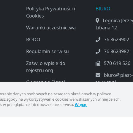
Polityka Prywatności i
BIURO
Cookies
Legnica Jerz
Warunki uczestnictwa
Libana 12
RODO
76 8629902
Regulamin serwisu
76 8623982
Zaśw. o wpisie do
570 619 526
rejestru org
biuro@piast-
Gwarancja Signal
tourist.pl
Iduna 2025/26
rzanie danych osobowych na zasadach określonych w polityce
ażasz zgody na wykorzystywanie cookies we wskazanych w niej celach,
Ubezpieczenie od
s w przeglądarce lub opuszczenie serwisu.
Więcej
kosztów Rezygnacji TU
EUROPA
Warunki uczestnictwa